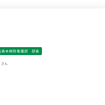
吉森本病院看護部 部長
さん