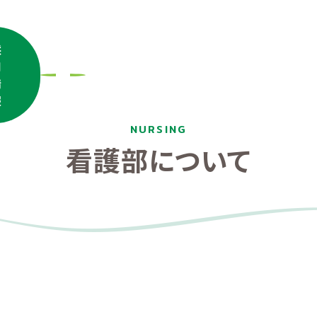
採
用
情
報
NURSING
看護部について