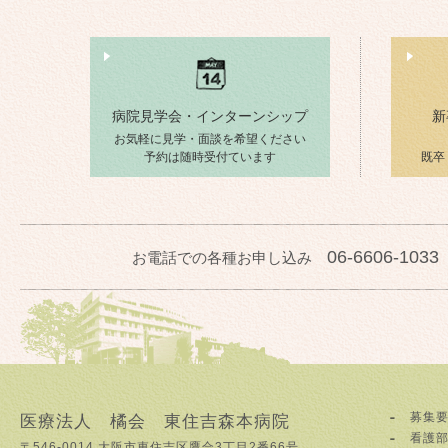
病院見学会・インターンシップ
新
お気軽に見学・面談を希望ください
予約は随時受付ています
既卒
06-6606-1033
お電話での各種お申し込み
募集
医療法人 橘会 東住吉森本病院
看護
〒546-0014 大阪市東住吉区鷹合3丁目2番66号