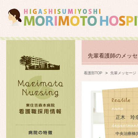
先輩看護師のメッセ
看護部TOP
先輩メッセージ
正木 玲
中央治療棟(I