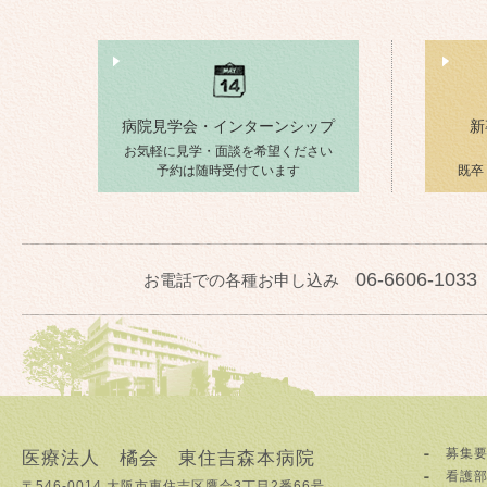
病院見学会・インターンシップ
新
お気軽に見学・面談を希望ください
予約は随時受付ています
既卒
06-6606-1033
お電話での各種お申し込み
募集
医療法人 橘会 東住吉森本病院
看護
〒546-0014 大阪市東住吉区鷹合3丁目2番66号